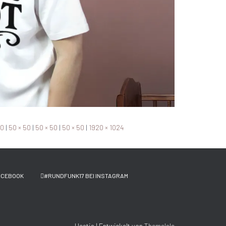
00
|
50 × 50
|
50 × 50
|
50 × 50
|
1920 × 1024
ACEBOOK
#RUNDFUNK17 BEI INSTAGRAM
Hestia | Entwickelt von
ThemeIsle