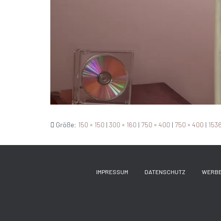
Größe:
150 × 150
|
300 × 160
|
750 × 400
|
750 × 400
|
1536
IMPRESSUM
DATENSCHUTZ
WERB