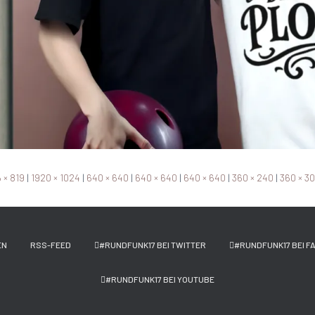
 × 819
|
1920 × 1024
|
640 × 640
|
640 × 640
|
640 × 640
|
360 × 240
|
360 × 3
EN
RSS-FEED
#RUNDFUNK17 BEI TWITTER
#RUNDFUNK17 BEI F
#RUNDFUNK17 BEI YOUTUBE