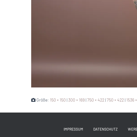
Größe:
150 × 150
|
300 × 169
|
750 × 422
|
750 × 422
|
1536 
IMPRESSUM
DATENSCHUTZ
WER