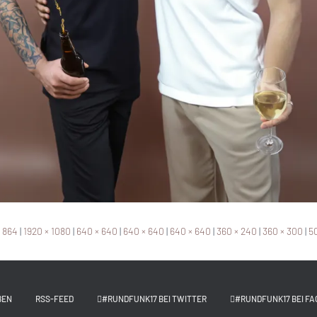
× 864
|
1920 × 1080
|
640 × 640
|
640 × 640
|
640 × 640
|
360 × 240
|
360 × 300
|
50
BEN
RSS-FEED
#RUNDFUNK17 BEI TWITTER
#RUNDFUNK17 BEI FA