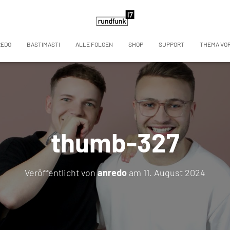
REDO
BASTIMASTI
ALLE FOLGEN
SHOP
SUPPORT
THEMA VO
thumb-327
Veröffentlicht von
anredo
am
11. August 2024