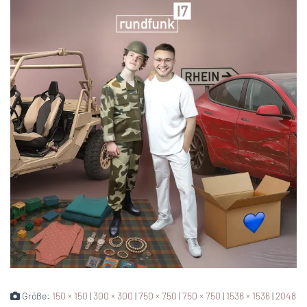
Größe:
150 × 150
|
300 × 300
|
750 × 750
|
750 × 750
|
1536 × 1536
|
2048