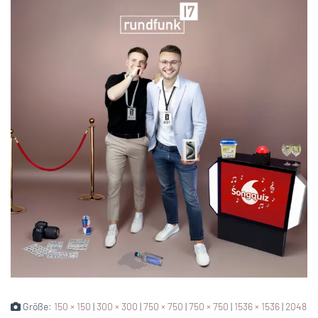
Größe:
150 × 150
|
300 × 300
|
750 × 750
|
750 × 750
|
1536 × 1536
|
2048