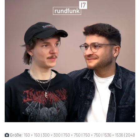
Größe:
150 × 150
|
300 × 300
|
750 × 750
|
750 × 750
|
1536 × 1536
|
2048