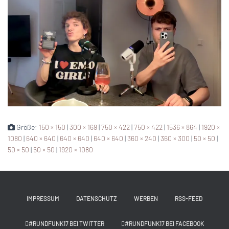
Größe:
150 × 150
|
300 × 169
|
750 × 422
|
750 × 422
|
1536 × 864
|
1920 ×
1080
|
640 × 640
|
640 × 640
|
640 × 640
|
360 × 240
|
360 × 300
|
50 × 50
|
50 × 50
|
50 × 50
|
1920 × 1080
IMPRESSUM
DATENSCHUTZ
WERBEN
RSS-FEED
#RUNDFUNK17 BEI TWITTER
#RUNDFUNK17 BEI FACEBOOK