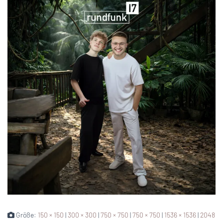
Größe:
150 × 150
|
300 × 300
|
750 × 750
|
750 × 750
|
1536 × 1536
|
2048