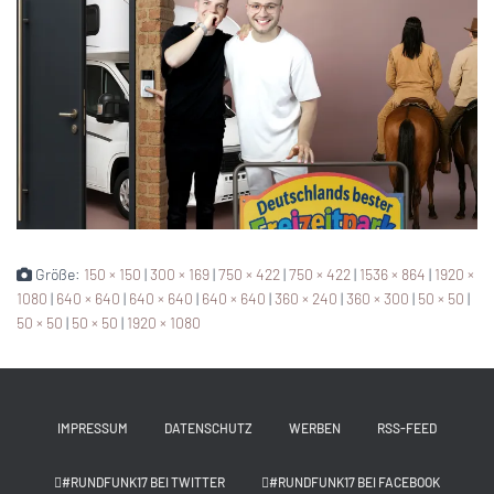
Größe:
150 × 150
|
300 × 169
|
750 × 422
|
750 × 422
|
1536 × 864
|
1920 ×
1080
|
640 × 640
|
640 × 640
|
640 × 640
|
360 × 240
|
360 × 300
|
50 × 50
|
50 × 50
|
50 × 50
|
1920 × 1080
IMPRESSUM
DATENSCHUTZ
WERBEN
RSS-FEED
#RUNDFUNK17 BEI TWITTER
#RUNDFUNK17 BEI FACEBOOK