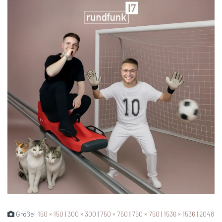
Größe:
150 × 150
|
300 × 300
|
750 × 750
|
750 × 750
|
1536 × 1536
|
2048