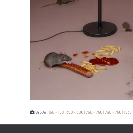
Größe:
150 × 150
|
300 × 300
|
750 × 750
|
750 × 750
|
1536 