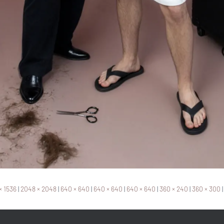
× 1536
|
2048 × 2048
|
640 × 640
|
640 × 640
|
640 × 640
|
360 × 240
|
360 × 300
|