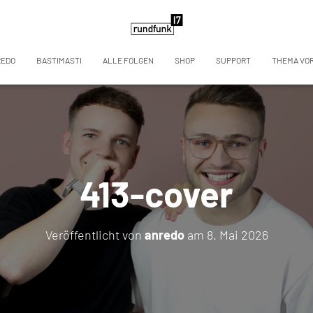
REDO
BASTIMASTI
ALLE FOLGEN
SHOP
SUPPORT
THEMA VO
413-cover
Veröffentlicht von
anredo
am
8. Mai 2026