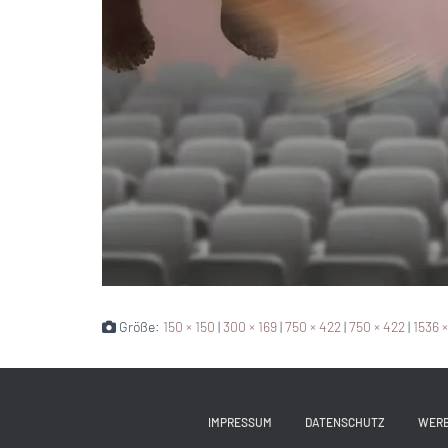
Größe:
150 × 150
|
300 × 169
|
750 × 422
|
750 × 422
|
1536 
IMPRESSUM
DATENSCHUTZ
WER