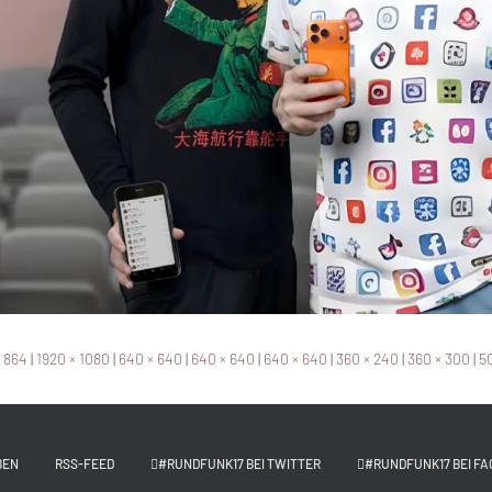
× 864
|
1920 × 1080
|
640 × 640
|
640 × 640
|
640 × 640
|
360 × 240
|
360 × 300
|
50
BEN
RSS-FEED
#RUNDFUNK17 BEI TWITTER
#RUNDFUNK17 BEI FA