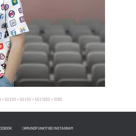
 × 50
|
50 × 50
|
50 × 50
|
1920 × 1080
CEBOOK
#RUNDFUNK17 BEI INSTAGRAM