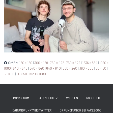
Größe:
150 × 150
|
300 × 169
|
750 × 422
|
750 × 422
|
1536 × 864
|
1920 ×
1080
|
640 × 640
|
640 × 640
|
640 × 640
|
360 × 240
|
360 × 300
|
50 × 50
|
50 × 50
|
50 × 50
|
1920 × 1080
IMPRESSUM
DATENSCHUTZ
WERBEN
RSS-FEED
#RUNDFUNK17 BEI TWITTER
#RUNDFUNK17 BEI FACEBOOK