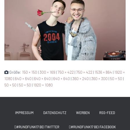
Größe:
150 × 150
|
300 × 169
|
750 × 422
|
750 × 422
|
1536 × 864
|
1920 ×
1080
|
640 × 640
|
640 × 640
|
640 × 640
|
360 × 240
|
360 × 300
|
50 × 50
|
50 × 50
|
50 × 50
|
1920 × 1080
IMPRESSUM
DATENSCHUTZ
WERBEN
RSS-FEED
#RUNDFUNK17 BEI TWITTER
#RUNDFUNK17 BEI FACEBOOK