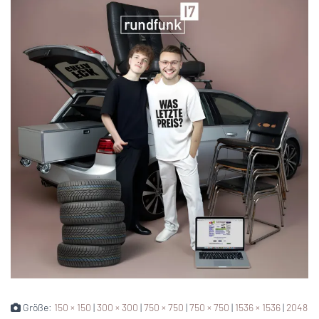
Größe:
150 × 150
|
300 × 300
|
750 × 750
|
750 × 750
|
1536 × 1536
|
2048