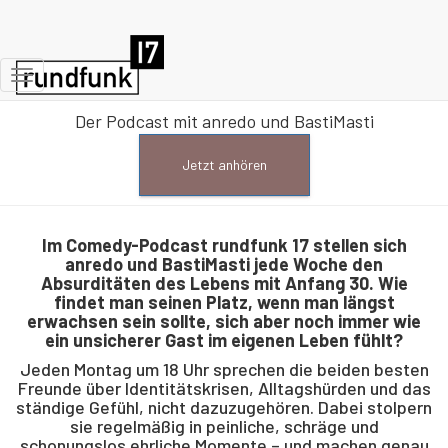
rundfunk 17
Navigation
umschalten
Der Podcast mit anredo und BastiMasti
Jetzt anhören
Im Comedy-Podcast rundfunk 17 stellen sich
anredo und BastiMasti jede Woche den
Absurditäten des Lebens mit Anfang 30. Wie
findet man seinen Platz, wenn man längst
erwachsen sein sollte, sich aber noch immer wie
ein unsicherer Gast im eigenen Leben fühlt?
Jeden Montag um 18 Uhr sprechen die beiden besten
Freunde über Identitätskrisen, Alltagshürden und das
ständige Gefühl, nicht dazuzugehören. Dabei stolpern
sie regelmäßig in peinliche, schräge und
schonungslos ehrliche Momente – und machen genau