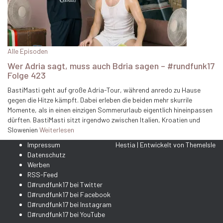
Alle Episoden
Wer Adria sagt, muss auch Bdria sagen – #rundfunk17
Folge 423
BastiMasti geht auf große Adria-Tour, während anredo zu Hause
gegen die Hitze kämpft. Dabei erleben die beiden mehr skurrile
Momente, als in einen einzigen Sommerurlaub eigentlich hineinpassen
dürften. BastiMasti sitzt irgendwo zwischen Italien, Kroatien und
Slowenien
Weiterlesen
Impressum
Hestia | Entwickelt von
ThemeIsle
Datenschutz
Werben
RSS-Feed
#rundfunk17 bei Twitter
#rundfunk17 bei Facebook
#rundfunk17 bei Instagram
#rundfunk17 bei YouTube