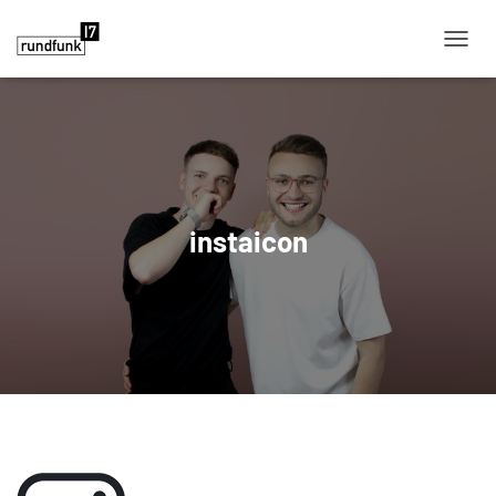
NAVIG
instaicon