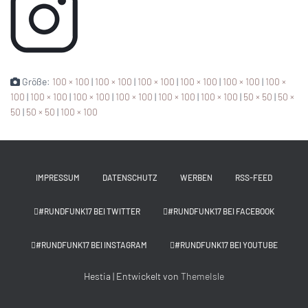
Größe:
100 × 100
|
100 × 100
|
100 × 100
|
100 × 100
|
100 × 100
|
100 ×
100
|
100 × 100
|
100 × 100
|
100 × 100
|
100 × 100
|
100 × 100
|
50 × 50
|
50 ×
50
|
50 × 50
|
100 × 100
IMPRESSUM
DATENSCHUTZ
WERBEN
RSS-FEED
#RUNDFUNK17 BEI TWITTER
#RUNDFUNK17 BEI FACEBOOK
#RUNDFUNK17 BEI INSTAGRAM
#RUNDFUNK17 BEI YOUTUBE
Hestia | Entwickelt von
ThemeIsle