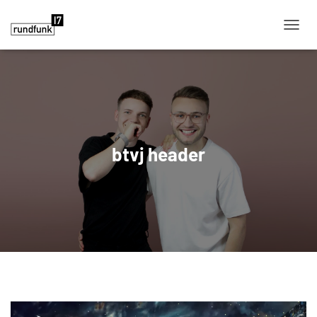
NAVIG
btvj header