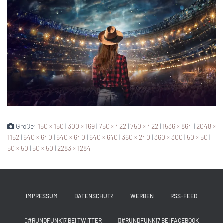
Größe:
150 × 150
|
300 × 169
|
750 × 422
|
750 × 422
|
1536 × 864
|
2048 ×
1152
|
640 × 640
|
640 × 640
|
640 × 640
|
360 × 240
|
360 × 300
|
50 × 50
|
50 × 50
|
50 × 50
|
2283 × 1284
IMPRESSUM
DATENSCHUTZ
WERBEN
RSS-FEED
#RUNDFUNK17 BEI TWITTER
#RUNDFUNK17 BEI FACEBOOK