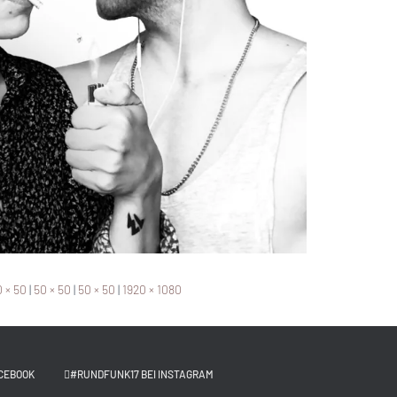
 × 50
|
50 × 50
|
50 × 50
|
1920 × 1080
CEBOOK
#RUNDFUNK17 BEI INSTAGRAM