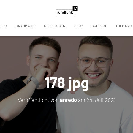
REDO
BASTIMASTI
ALLE FOLGEN
SHOP
SUPPORT
THEMA VO
178 jpg
Veröffentlicht von
anredo
am
24. Juli 2021