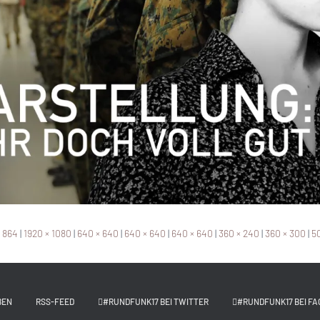
× 864
|
1920 × 1080
|
640 × 640
|
640 × 640
|
640 × 640
|
360 × 240
|
360 × 300
|
50
BEN
RSS-FEED
#RUNDFUNK17 BEI TWITTER
#RUNDFUNK17 BEI FA