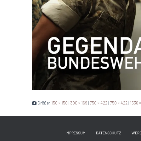
Größe:
150 × 150
|
300 × 169
|
750 × 422
|
750 × 422
|
1536 
IMPRESSUM
DATENSCHUTZ
WER