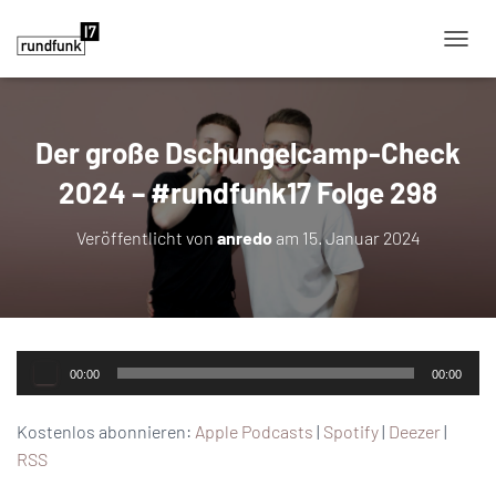
NAVIG
Der große Dschungelcamp-Check
2024 – #rundfunk17 Folge 298
Veröffentlicht von
anredo
am
15. Januar 2024
Audio-
00:00
00:00
Player
Kostenlos abonnieren:
Apple Podcasts
|
Spotify
|
Deezer
|
RSS