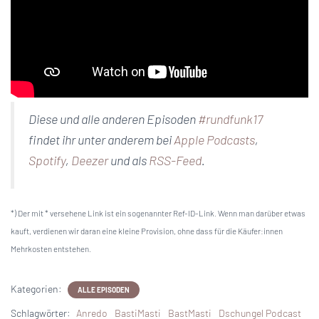
Diese und alle anderen Episoden
#rundfunk17
findet ihr unter anderem bei
Apple Podcasts
,
Spotify
,
Deezer
und als
RSS-Feed
.
*) Der mit * versehene Link ist ein sogenannter Ref-ID-Link. Wenn man darüber etwas
kauft, verdienen wir daran eine kleine Provision, ohne dass für die Käufer:innen
Mehrkosten entstehen.
Kategorien:
ALLE EPISODEN
Schlagwörter:
Anredo
BastiMasti
BastMasti
Dschungel Podcast