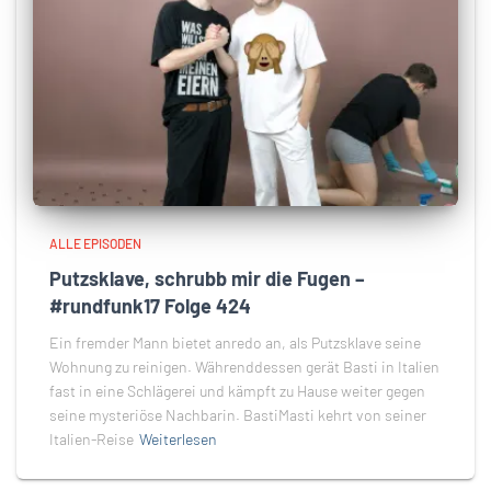
ALLE EPISODEN
Putzsklave, schrubb mir die Fugen –
#rundfunk17 Folge 424
Ein fremder Mann bietet anredo an, als Putzsklave seine
Wohnung zu reinigen. Währenddessen gerät Basti in Italien
fast in eine Schlägerei und kämpft zu Hause weiter gegen
seine mysteriöse Nachbarin. BastiMasti kehrt von seiner
Italien-Reise
Weiterlesen