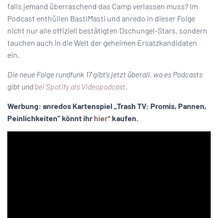
falls jemand überraschend das Camp verlassen muss? Im
Podcast enthüllen BastiMasti und anredo in dieser Folge
nicht nur alle offiziell bestätigten Dschungel-Stars, sondern
tauchen auch in die Welt der geheimen Ersatzkandidaten
ein.
Die neue Folge rundfunk 17 gibt’s jetzt überall, wo es Podcasts
gibt und
bei Spotify als Videopodcast
.
Werbung: anredos Kartenspiel „Trash TV: Promis, Pannen,
Peinlichkeiten“ könnt ihr
hier*
kaufen.