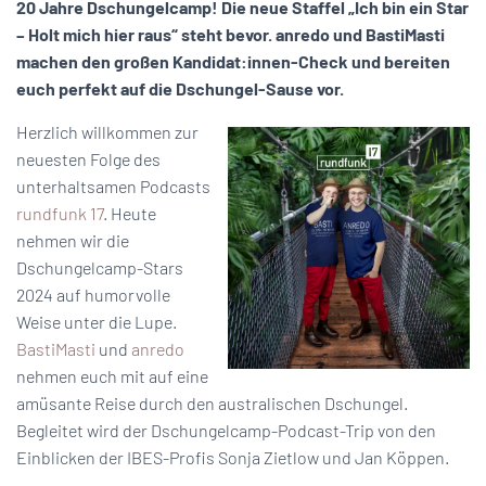
20 Jahre Dschungelcamp! Die neue Staffel „Ich bin ein Star
– Holt mich hier raus“ steht bevor. anredo und BastiMasti
machen den großen Kandidat:innen-Check und bereiten
euch perfekt auf die Dschungel-Sause vor.
Herzlich willkommen zur
neuesten Folge des
unterhaltsamen Podcasts
rundfunk 17
. Heute
nehmen wir die
Dschungelcamp-Stars
2024 auf humorvolle
Weise unter die Lupe.
BastiMasti
und
anredo
nehmen euch mit auf eine
amüsante Reise durch den australischen Dschungel.
Begleitet wird der Dschungelcamp-Podcast-Trip von den
Einblicken der IBES-Profis Sonja Zietlow und Jan Köppen.