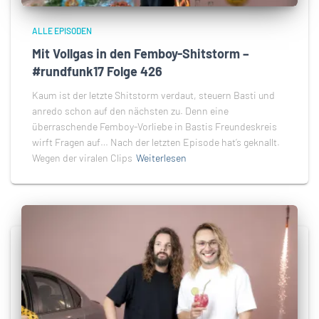
ALLE EPISODEN
Mit Vollgas in den Femboy-Shitstorm –
#rundfunk17 Folge 426
Kaum ist der letzte Shitstorm verdaut, steuern Basti und
anredo schon auf den nächsten zu. Denn eine
überraschende Femboy-Vorliebe in Bastis Freundeskreis
wirft Fragen auf… Nach der letzten Episode hat’s geknallt.
Wegen der viralen Clips
Weiterlesen