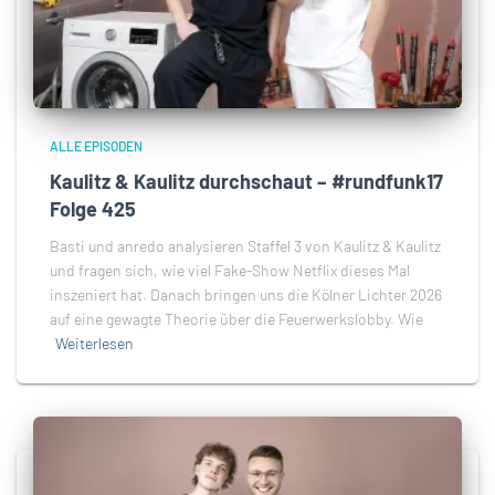
ALLE EPISODEN
Kaulitz & Kaulitz durchschaut – #rundfunk17
Folge 425
Basti und anredo analysieren Staffel 3 von Kaulitz & Kaulitz
und fragen sich, wie viel Fake-Show Netflix dieses Mal
inszeniert hat. Danach bringen uns die Kölner Lichter 2026
auf eine gewagte Theorie über die Feuerwerkslobby. Wie
Weiterlesen