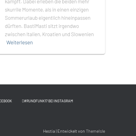
kämpft. Dabei erleben die beiden mehr
skurrile Momente, als in einen einzigen
Sommerurlaub eigentlich hineinpassen
dürften. BastiMasti sitzt irgendwo
zwischen Italien, Kroatien und Slowenien
Weiterlesen
CEBOOK
#RUNDFUNK17 BEI INSTAGRAM
Hestia | Entwickelt von
ThemeIsle