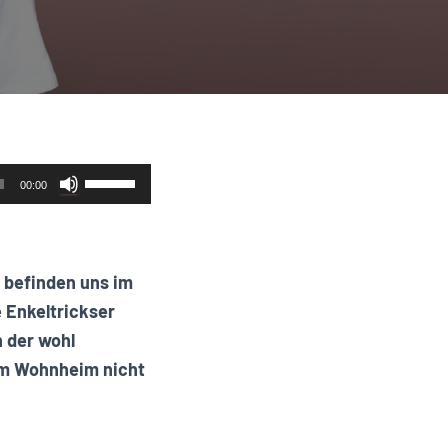
Pfeiltasten
00:00
Hoch/Runter
benutzen,
um
 befinden uns im
die
 Enkeltrickser
Lautstärke
 der wohl
zu
nem Wohnheim nicht
regeln.