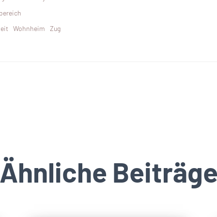
bereich
eit
Wohnheim
Zug
Ähnliche Beiträg