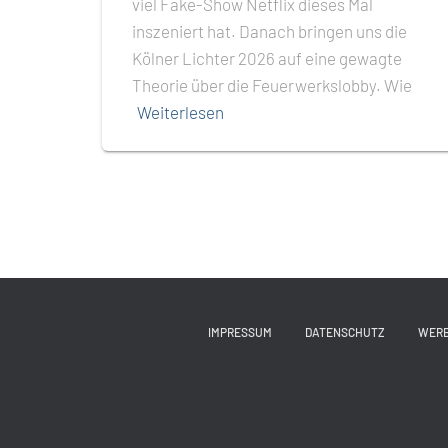
viel Fake-Show Netflix dieses Mal
inszeniert hat. Danach bringen uns die
Kölner Lichter 2026 auf eine gewagte
Theorie über die Feuerwerkslobby. Wie
Weiterlesen
IMPRESSUM
DATENSCHUTZ
WER