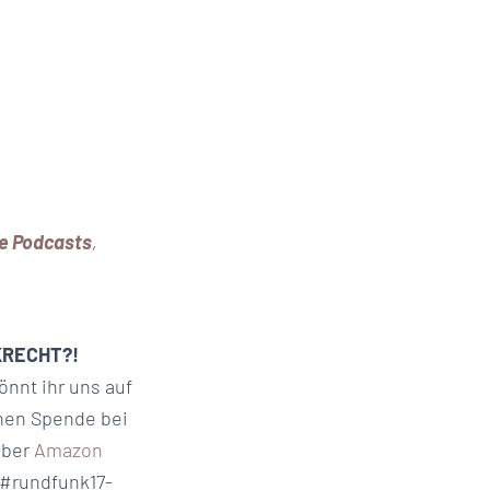
e Podcasts
,
KRECHT?!
önnt ihr uns auf
chen Spende bei
über
Amazon
 #rundfunk17-