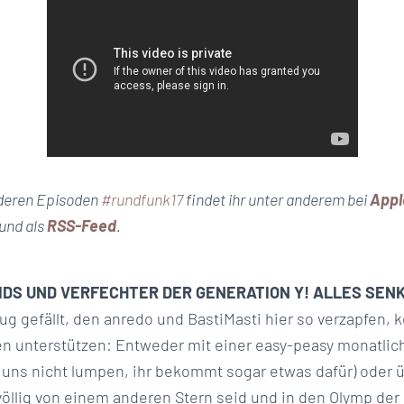
nderen Episoden
#rundfunk17
findet ihr unter anderem bei
Appl
und als
RSS-Feed
.
KIDS UND VERFECHTER DER GENERATION Y! ALLES SEN
 gefällt, den anredo und BastiMasti hier so verzapfen, k
en unterstützen: Entweder mit einer easy-peasy monatli
n uns nicht lumpen, ihr bekommt sogar etwas dafür) oder 
völlig von einem anderen Stern seid und in den Olymp der