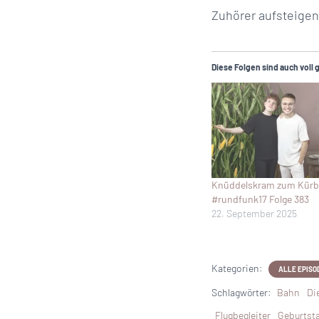
Zuhörer aufsteigen
Diese Folgen sind auch voll 
Knüddelskram zum Kürbi
#rundfunk17 Folge 383
22. September 2025
Kategorien:
ALLE EPISO
Schlagwörter:
Bahn
Di
Flugbegleiter
Geburtst