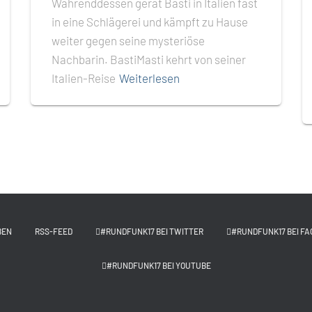
Währenddessen gerät Basti in Italien fast
in eine Schlägerei und kämpft zu Hause
weiter gegen seine mysteriöse
Nachbarin. BastiMasti kehrt von seiner
Italien-Reise
Weiterlesen
BEN
RSS-FEED
#RUNDFUNK17 BEI TWITTER
#RUNDFUNK17 BEI FA
#RUNDFUNK17 BEI YOUTUBE