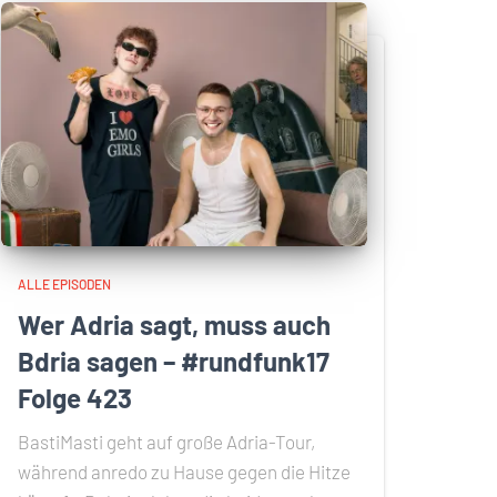
ALLE EPISODEN
Wer Adria sagt, muss auch
Bdria sagen – #rundfunk17
Folge 423
BastiMasti geht auf große Adria-Tour,
während anredo zu Hause gegen die Hitze