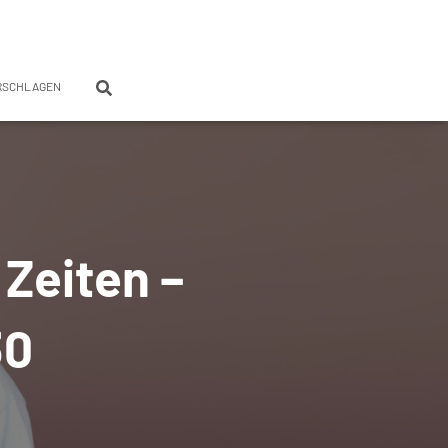
RSCHLAGEN
 Zeiten –
30