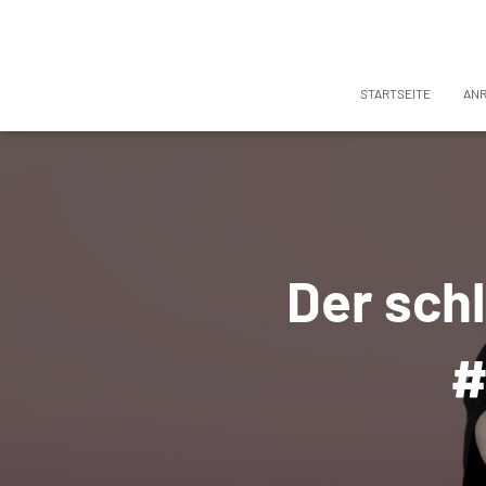
STARTSEITE
AN
Der schl
#