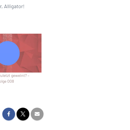
r, Alligator!
uletzt geweint? –
olge 008