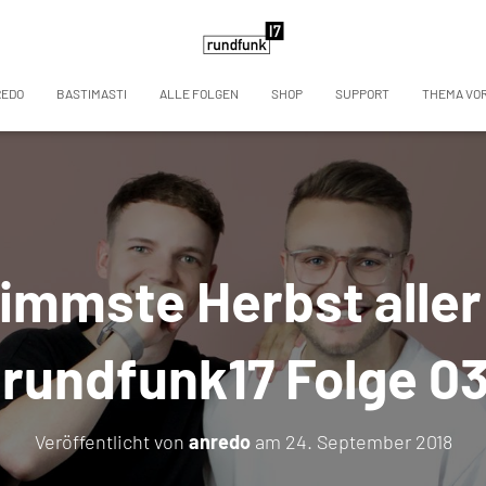
REDO
BASTIMASTI
ALLE FOLGEN
SHOP
SUPPORT
THEMA VO
immste Herbst aller
rundfunk17 Folge 0
Veröffentlicht von
anredo
am
24. September 2018