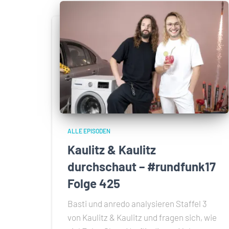
ALLE EPISODEN
Kaulitz & Kaulitz
durchschaut – #rundfunk17
Folge 425
Basti und anredo analysieren Staffel 3
von Kaulitz & Kaulitz und fragen sich, wie