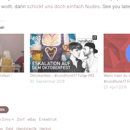
 wollt, dann
schickt uns doch einfach Nudes
. See you late
gut:
sfest –
Oktoberfest – #rundfunk17 Folge 083
Wann hast du z
30. September 2019
#rundfunk17 F
23. April 2018
DEN
e Sims 4
Dorf
eBay
Enkeltrick
ag
Geld
Handytarife
Herbst