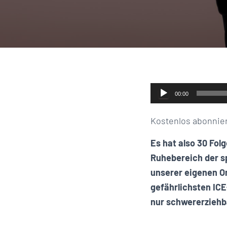
Audio-
00:00
Player
Kostenlos abonnie
Es hat also 30 Fol
Ruhebereich der s
unserer eigenen 
gefährlichsten ICE
nur schwererziehb