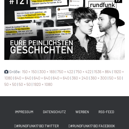
Größe:
150 × 150
|
300 × 169
|
750 × 422
|
750 × 422
|
1536 × 864
|
1920 ×
1080
|
640 × 640
|
640 × 640
|
640 × 640
|
360 × 240
|
360 × 300
|
50 × 50
|
50 × 50
|
50 × 50
|
1920 × 1080
IMPRESSUM
DATENSCHUTZ
WERBEN
RSS-FEED
#RUNDFUNK17 BEI TWITTER
#RUNDFUNK17 BEI FACEBOOK