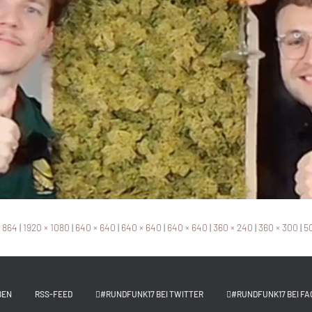
× 864
|
1920 × 1080
|
640 × 640
|
640 × 640
|
640 × 640
|
360 × 240
|
360 × 300
|
50
BEN
RSS-FEED
#RUNDFUNK17 BEI TWITTER
#RUNDFUNK17 BEI FA