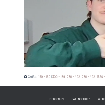
Größe:
150 × 150
|
300 × 169
|
750 × 422
|
750 × 422
|
1536 
IMPRESSUM
DATENSCHUTZ
WER