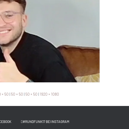
 × 50
|
50 × 50
|
50 × 50
|
1920 × 1080
CEBOOK
#RUNDFUNK17 BEI INSTAGRAM