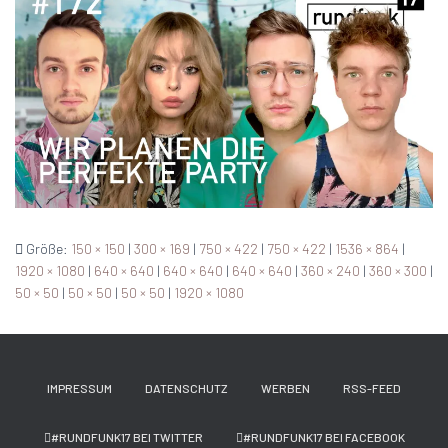
Größe:
150 × 150
|
300 × 169
|
750 × 422
|
750 × 422
|
1536 × 864
|
1920 × 1080
|
640 × 640
|
640 × 640
|
640 × 640
|
360 × 240
|
360 × 300
|
50 × 50
|
50 × 50
|
50 × 50
|
1920 × 1080
IMPRESSUM
DATENSCHUTZ
WERBEN
RSS-FEED
#RUNDFUNK17 BEI TWITTER
#RUNDFUNK17 BEI FACEBOOK