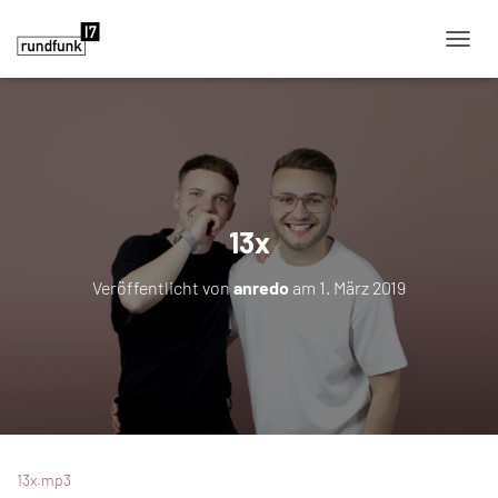
NAVIG
13x
Veröffentlicht von
anredo
am
1. März 2019
13x.mp3