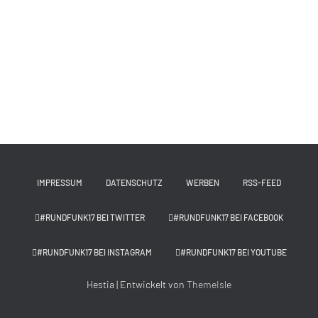
IMPRESSUM
DATENSCHUTZ
WERBEN
RSS-FEED
#RUNDFUNK17 BEI TWITTER
#RUNDFUNK17 BEI FACEBOOK
#RUNDFUNK17 BEI INSTAGRAM
#RUNDFUNK17 BEI YOUTUBE
Hestia | Entwickelt von
ThemeIsle