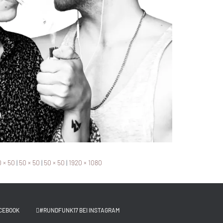
 × 50
|
50 × 50
|
50 × 50
|
1920 × 1080
CEBOOK
#RUNDFUNK17 BEI INSTAGRAM