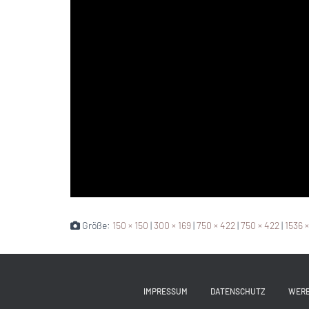
Größe:
150 × 150
|
300 × 169
|
750 × 422
|
750 × 422
|
1536 
IMPRESSUM
DATENSCHUTZ
WER