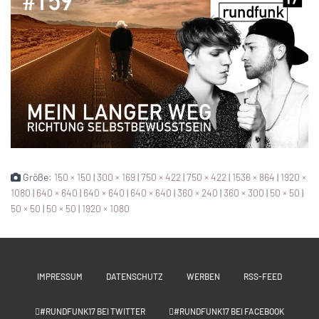
Größe:
150 × 150
|
300 × 169
|
750 × 422
|
750 × 422
|
1536 × 864
|
1920 ×
1080
|
640 × 640
|
640 × 640
|
640 × 640
|
360 × 240
|
360 × 300
|
50 × 50
|
50 × 50
|
50 × 50
|
1920 × 1080
IMPRESSUM
DATENSCHUTZ
WERBEN
RSS-FEED
#RUNDFUNK17 BEI TWITTER
#RUNDFUNK17 BEI FACEBOOK