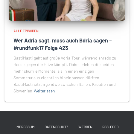
ALLE EPISODEN
Wer Adria sagt, muss auch Bdria sagen –
#rundfunk17 Folge 423
BastiMasti geht auf große Adria-Tour, während anredo zu
Hause gegen die Hitze kämpft. Dabei erleben die beiden
mehr skurrile Momente, als in einen einzigen
Sommerurlaub eigentlich hineinpassen dürften.
BastiMasti sitzt irgendwo zwischen Italien, Kroatien und
Slowenien
Weiterlesen
IMPRESSUM
DATENSCHUTZ
WERBEN
RSS-FEED