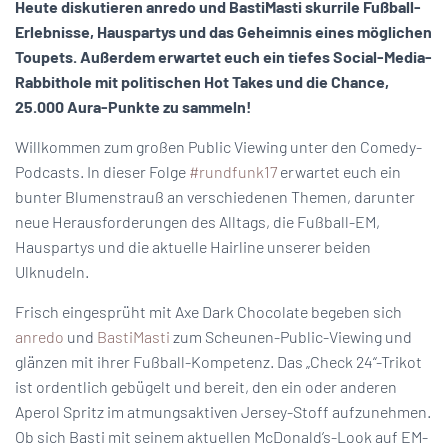
Heute diskutieren anredo und BastiMasti skurrile Fußball-
Erlebnisse, Hauspartys und das Geheimnis eines möglichen
Toupets. Außerdem erwartet euch ein tiefes Social-Media-
Rabbithole mit politischen Hot Takes und die Chance,
25.000 Aura-Punkte zu sammeln!
Willkommen zum großen Public Viewing unter den Comedy-
Podcasts. In dieser Folge
#rundfunk17
erwartet euch ein
bunter Blumenstrauß an verschiedenen Themen, darunter
neue Herausforderungen des Alltags, die Fußball-EM,
Hauspartys und die aktuelle Hairline unserer beiden
Ulknudeln.
Frisch eingesprüht mit Axe Dark Chocolate begeben sich
anredo
und
BastiMasti
zum Scheunen-Public-Viewing und
glänzen mit ihrer Fußball-Kompetenz. Das „Check 24“-Trikot
ist ordentlich gebügelt und bereit, den ein oder anderen
Aperol Spritz im atmungsaktiven Jersey-Stoff aufzunehmen.
Ob sich Basti mit seinem aktuellen McDonald’s-Look auf EM-