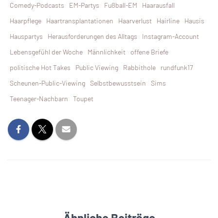
Comedy-Podcasts
EM-Partys
Fußball-EM
Haarausfall
Haarpflege
Haartransplantationen
Haarverlust
Hairline
Hausis
Hauspartys
Herausforderungen des Alltags
Instagram-Account
Lebensgefühl der Woche
Männlichkeit
offene Briefe
politische Hot Takes
Public Viewing
Rabbithole
rundfunk17
Scheunen-Public-Viewing
Selbstbewusstsein
Sims
Teenager-Nachbarn
Toupet
Ähnliche Beiträge