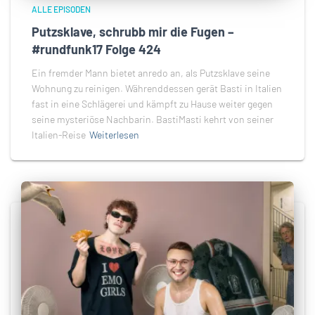
ALLE EPISODEN
Putzsklave, schrubb mir die Fugen –
#rundfunk17 Folge 424
Ein fremder Mann bietet anredo an, als Putzsklave seine
Wohnung zu reinigen. Währenddessen gerät Basti in Italien
fast in eine Schlägerei und kämpft zu Hause weiter gegen
seine mysteriöse Nachbarin. BastiMasti kehrt von seiner
Italien-Reise
Weiterlesen