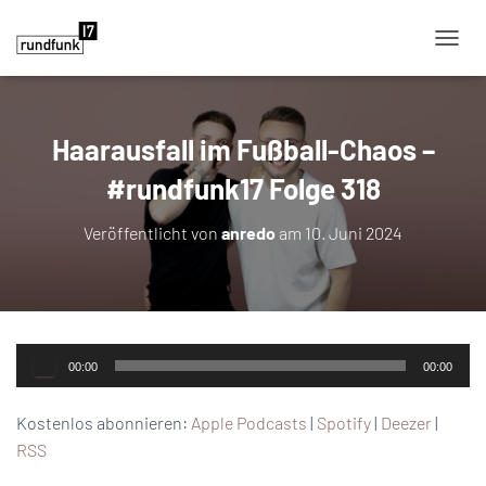
NAVIG
Haarausfall im Fußball-Chaos –
#rundfunk17 Folge 318
Veröffentlicht von
anredo
am
10. Juni 2024
Audio-
00:00
00:00
Player
Kostenlos abonnieren:
Apple Podcasts
|
Spotify
|
Deezer
|
RSS