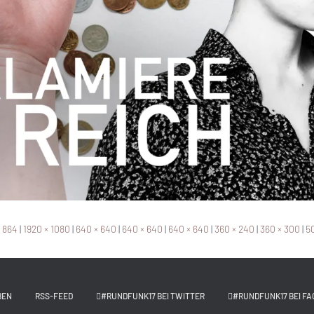
× 864
|
1920 × 1080
|
640 × 640
|
640 × 640
|
640 × 640
|
360 × 240
|
360 × 300
|
50
BEN
RSS-FEED
#RUNDFUNK17 BEI TWITTER
#RUNDFUNK17 BEI FA