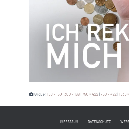
Größe:
150 × 150
|
300 × 169
|
750 × 422
|
750 × 422
|
1536 
IMPRESSUM
DATENSCHUTZ
WER