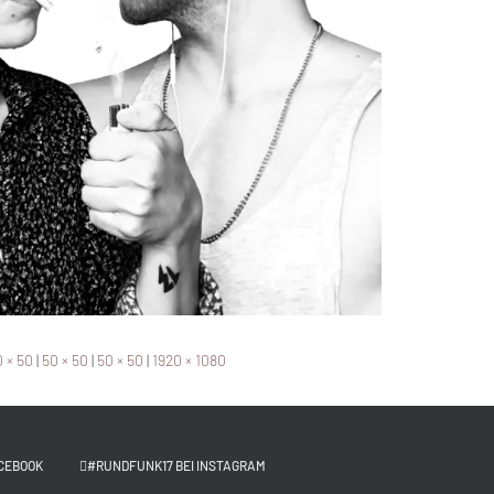
 × 50
|
50 × 50
|
50 × 50
|
1920 × 1080
CEBOOK
#RUNDFUNK17 BEI INSTAGRAM