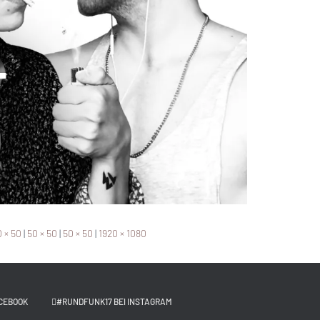
 × 50
|
50 × 50
|
50 × 50
|
1920 × 1080
CEBOOK
#RUNDFUNK17 BEI INSTAGRAM