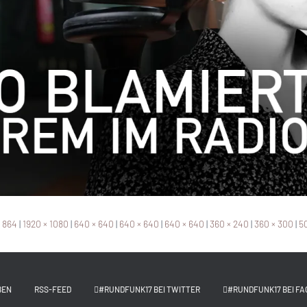
× 864
|
1920 × 1080
|
640 × 640
|
640 × 640
|
640 × 640
|
360 × 240
|
360 × 300
|
50
BEN
RSS-FEED
#RUNDFUNK17 BEI TWITTER
#RUNDFUNK17 BEI FA