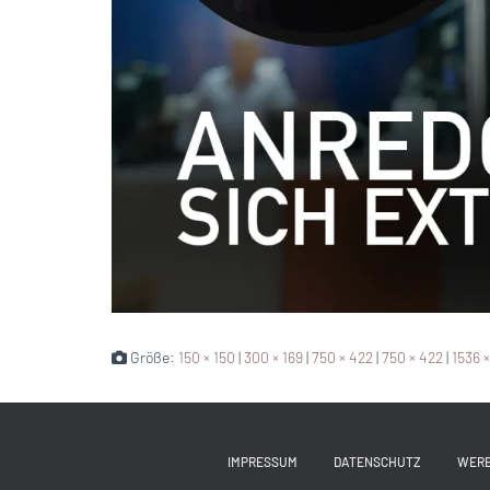
Größe:
150 × 150
|
300 × 169
|
750 × 422
|
750 × 422
|
1536 
IMPRESSUM
DATENSCHUTZ
WER