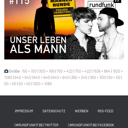
Größe:
150 × 150
|
300 × 169
|
750 × 422
|
750 × 422
|
1536 × 864
|
1920 ×
1080
|
640 × 640
|
640 × 640
|
640 × 640
|
360 × 240
|
360 × 300
|
50 × 50
|
50 × 50
|
50 × 50
|
1920 × 1080
IMPRESSUM
DATENSCHUTZ
WERBEN
RSS-FEED
#RUNDFUNK17 BEI TWITTER
#RUNDFUNK17 BEI FACEBOOK