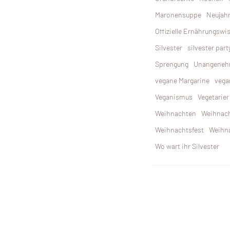
Maronensuppe
Neujah
Offizielle Ernährungswi
Silvester
silvester part
Sprengung
Unangene
vegane Margarine
vega
Veganismus
Vegetarier
Weihnachten
Weihnac
Weihnachtsfest
Weihn
Wo wart ihr Silvester