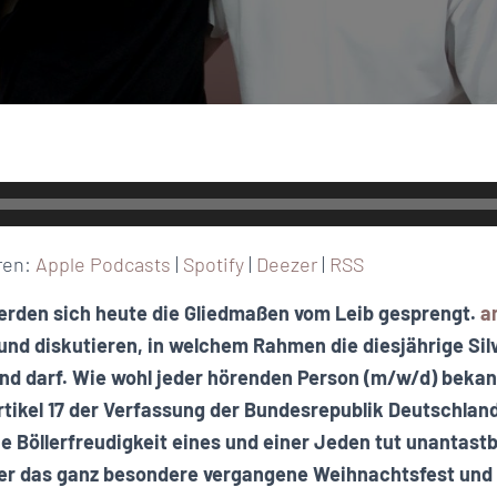
ren:
Apple Podcasts
|
Spotify
|
Deezer
|
RSS
rden sich heute die Gliedmaßen vom Leib gesprengt.
a
und diskutieren, in welchem Rahmen die diesjährige Si
nd darf. Wie wohl jeder hörenden Person (m/w/d) bekannt
rtikel 17 der Verfassung der Bundesrepublik Deutschla
e Böllerfreudigkeit eines und einer Jeden tut unantastb
r das ganz besondere vergangene Weihnachtsfest und 