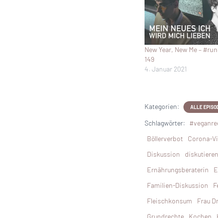
New Year, New Me – #run
149
4. Januar 2021
Kategorien:
ALLE EPISO
Schlagwörter:
#veganre
Böllerverbot
Corona-Vi
Diskussion
diskutiere
Ernährungsberaterin
E
Familien-Diskussion
F
Fleischkonsum
Frau D
Grundrechte
Kochen