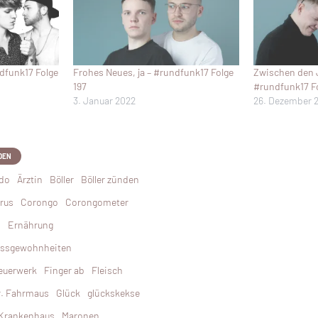
dfunk17 Folge
Frohes Neues, ja – #rundfunk17 Folge
Zwischen den J
197
#rundfunk17 F
3. Januar 2022
26. Dezember 
DEN
do
Ärztin
Böller
Böller zünden
rus
Corongo
Corongometer
n
Ernährung
ssgewohnheiten
euerwerk
Finger ab
Fleisch
r. Fahrmaus
Glück
glückskekse
Krankenhaus
Maronen