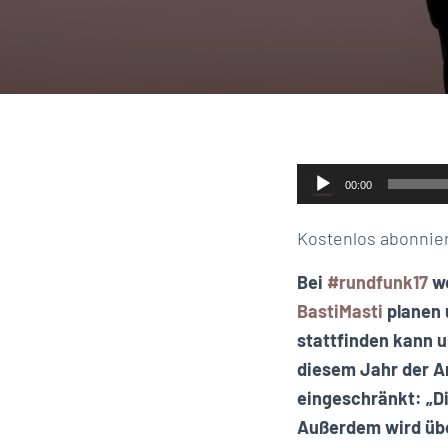
Audio-
00:00
Player
Kostenlos abonnie
Bei
#rundfunk17
we
BastiMasti
planen 
stattfinden kann u
diesem Jahr der A
eingeschränkt: „Di
Außerdem wird übe