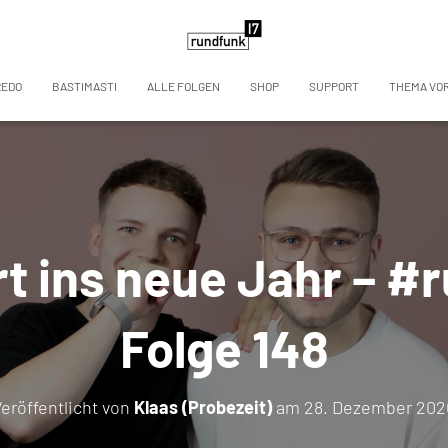
REDO
BASTIMASTI
ALLE FOLGEN
SHOP
SUPPORT
THEMA VO
ert ins neue Jahr – #
Folge 148
eröffentlicht von
Klaas (Probezeit)
am
28. Dezember 202