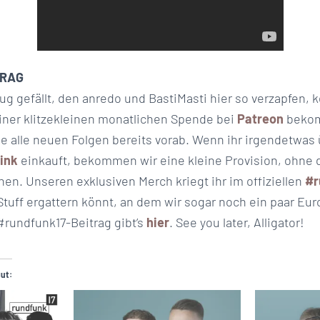
TRAG
 gefällt, den anredo und BastiMasti hier so verzapfen, k
einer klitzekleinen monatlichen Spende bei
Patreon
bekom
 alle neuen Folgen bereits vorab. Wenn ihr irgendetwas
ink
einkauft, bekommen wir eine kleine Provision, ohne 
en. Unseren exklusiven Merch kriegt ihr im offiziellen
#r
Stuff ergattern könnt, an dem wir sogar noch ein paar Eu
#rundfunk17-Beitrag gibt’s
hier
. See you later, Alligator!
gut: