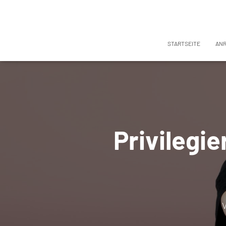
STARTSEITE
AN
Privilegi
V