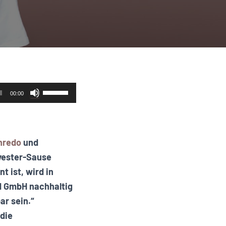
Pfeiltasten
00:00
Hoch/Runter
benutzen,
um
nredo
und
die
lvester-Sause
Lautstärke
 ist, wird in
zu
nd GmbH nachhaltig
regeln.
ar sein.“
die