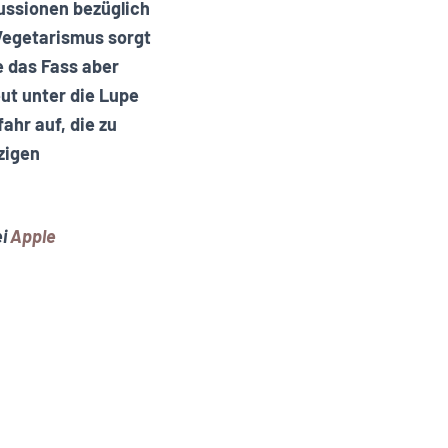
ussionen bezüglich
Vegetarismus sorgt
e das Fass aber
ut unter die Lupe
hr auf, die zu
zigen
ei
Apple