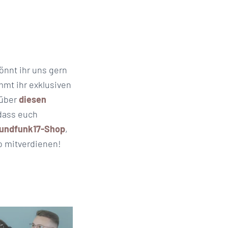
önnt ihr uns gern
mt ihr exklusiven
 über
diesen
dass euch
undfunk17-Shop
,
ro mitverdienen!