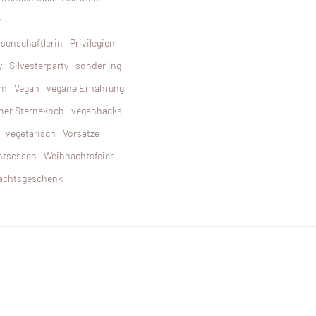
r
ssenschaftlerin
Privilegien
y
Silvesterparty
sonderling
hm
Vegan
vegane Ernährung
ner Sternekoch
veganhacks
vegetarisch
Vorsätze
htsessen
Weihnachtsfeier
achtsgeschenk