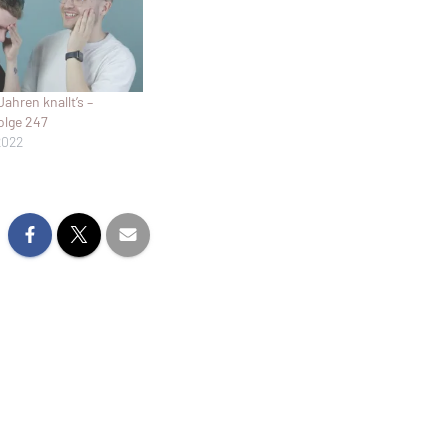
ahren knallt’s –
olge 247
2022