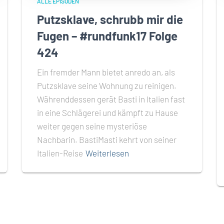
ALLE EPISODEN
Putzsklave, schrubb mir die
Fugen – #rundfunk17 Folge
424
Ein fremder Mann bietet anredo an, als
Putzsklave seine Wohnung zu reinigen.
Währenddessen gerät Basti in Italien fast
in eine Schlägerei und kämpft zu Hause
weiter gegen seine mysteriöse
Nachbarin. BastiMasti kehrt von seiner
Italien-Reise
Weiterlesen