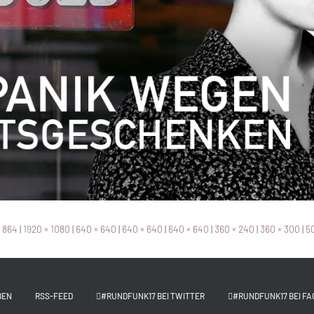
× 864
|
1920 × 1080
|
640 × 640
|
640 × 640
|
640 × 640
|
360 × 240
|
360 × 300
|
50
BEN
RSS-FEED
#RUNDFUNK17 BEI TWITTER
#RUNDFUNK17 BEI FA