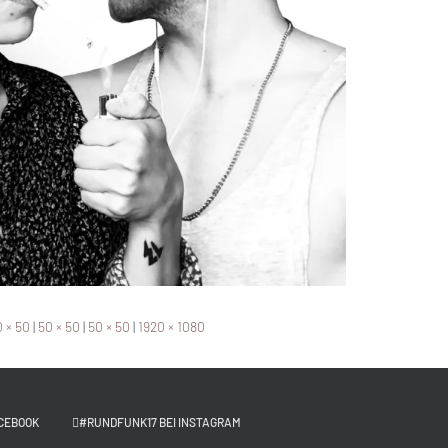
 × 50
|
50 × 50
|
50 × 50
|
1920 × 1080
CEBOOK
#RUNDFUNK17 BEI INSTAGRAM