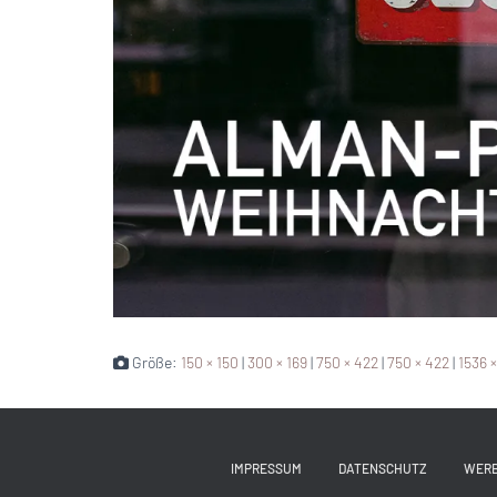
Größe:
150 × 150
|
300 × 169
|
750 × 422
|
750 × 422
|
1536 
IMPRESSUM
DATENSCHUTZ
WER