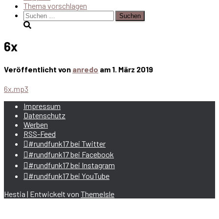
Thema vorschlagen
Suchen
nach:
6x
Veröffentlicht von
anredo
am
1. März 2019
6x.mp3
Impressum
Datenschutz
Werben
RSS-Feed
#rundfunk17 bei Twitter
#rundfunk17 bei Facebook
#rundfunk17 bei Instagram
#rundfunk17 bei YouTube
Hestia | Entwickelt von
ThemeIsle