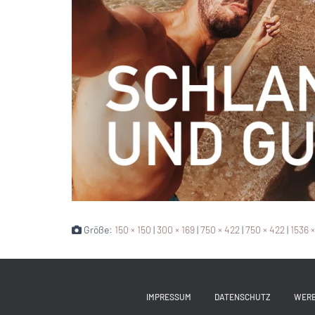
Größe:
150 × 150
|
300 × 169
|
750 × 422
|
750 × 422
|
1536 
IMPRESSUM
DATENSCHUTZ
WER