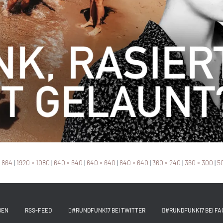
× 864
|
1920 × 1080
|
640 × 640
|
640 × 640
|
640 × 640
|
360 × 240
|
360 × 300
|
50
BEN
RSS-FEED
#RUNDFUNK17 BEI TWITTER
#RUNDFUNK17 BEI FA