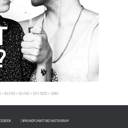
 × 50
|
50 × 50
|
50 × 50
|
1920 × 1080
CEBOOK
#RUNDFUNK17 BEI INSTAGRAM