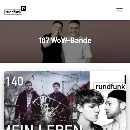
NAVIG
187 WoW-Bande