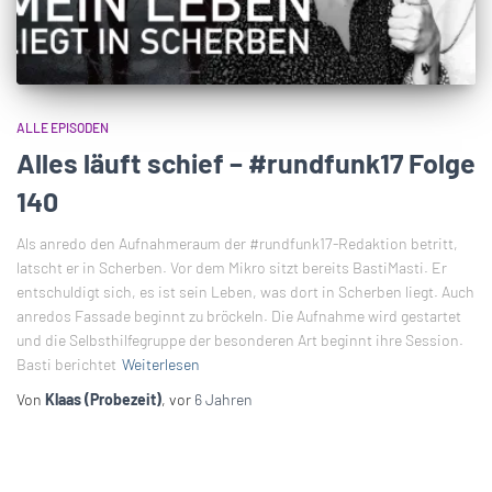
ALLE EPISODEN
Alles läuft schief – #rundfunk17 Folge
140
Als anredo den Aufnahmeraum der #rundfunk17-Redaktion betritt,
latscht er in Scherben. Vor dem Mikro sitzt bereits BastiMasti. Er
entschuldigt sich, es ist sein Leben, was dort in Scherben liegt. Auch
anredos Fassade beginnt zu bröckeln. Die Aufnahme wird gestartet
und die Selbsthilfegruppe der besonderen Art beginnt ihre Session.
Basti berichtet
Weiterlesen
Von
Klaas (Probezeit)
, vor
6 Jahren