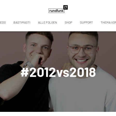
REDO
BASTIMASTI
ALLE FOLGEN
SHOP
SUPPORT
THEMA VO
#2012vs2018