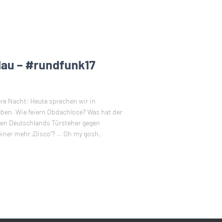
blau – #rundfunk17
ere Nacht: Heute sprechen wir in
ben. Wie feiern Obdachlose? Was hat der
ben Deutschlands Türsteher gegen
keiner mehr „Disco“? … Oh my gosh,