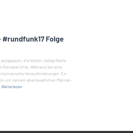
– #rundfunk17 Folge
ausgepackt, die letzten Jetlag-Reste
len Reiseberichte. Während der eine
e kulinarische Herausforderungen. Ex-
rück von seinem abenteuerlichen Männer-
Weiterlesen