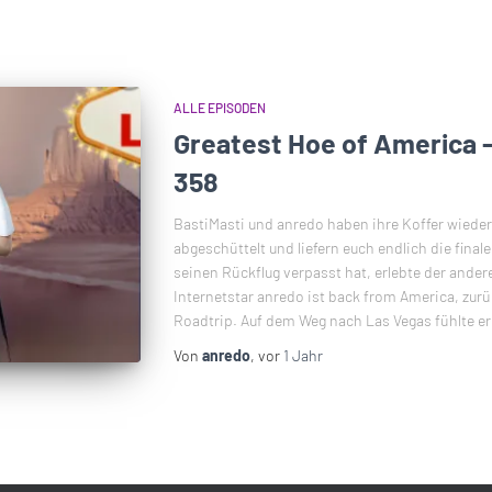
ALLE EPISODEN
Greatest Hoe of America 
358
BastiMasti und anredo haben ihre Koffer wieder 
abgeschüttelt und liefern euch endlich die fina
seinen Rückflug verpasst hat, erlebte der ander
Internetstar anredo ist back from America, zu
Roadtrip. Auf dem Weg nach Las Vegas fühlte er
Von
anredo
, vor
1 Jahr