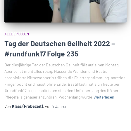
ALLE EPISODEN
Tag der Deutschen Geilheit 2022 –
#rundfunk17 Folge 235
Der diesjährige Tag der Deutschen Geilheit fällt auf einen Montag!
Aber es ist nicht alles rosig. Nässende Wunden und Bastis
coronisierte Mitbewohnerin trüben die Feiertagsstimmung. anredos
Finger pocht und nässt ohne Ende. BastiMasti hat sich heute bei
#rundfunk17 zugeschaltet, um sich den Unfallhergang des Kölner
Pflegefalls genauer anzuhören. Wochenlang wurde
Weiterlesen
Von
Klaas (Probezeit)
, vor
4 Jahren