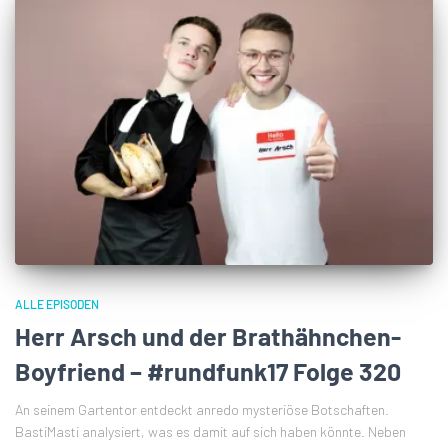
ALLE EPISODEN
Herr Arsch und der Brathähnchen-
Boyfriend – #rundfunk17 Folge 320
An seinem Gartentor entdeckt anredo mysteriöse Botschaften.
BastiMasti analysiert, was es damit auf sich haben könnte. Neben