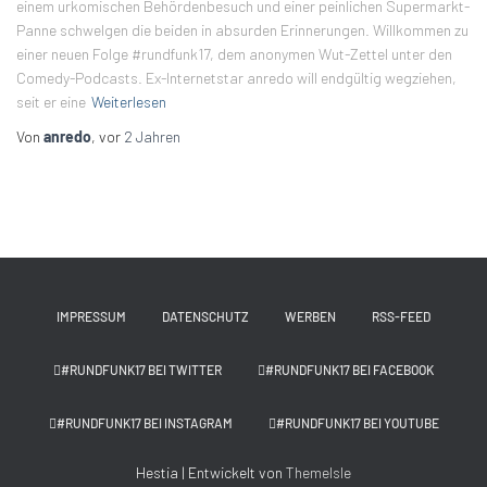
einem urkomischen Behördenbesuch und einer peinlichen Supermarkt-
Panne schwelgen die beiden in absurden Erinnerungen. Willkommen zu
einer neuen Folge #rundfunk17, dem anonymen Wut-Zettel unter den
Comedy-Podcasts. Ex-Internetstar anredo will endgültig wegziehen,
seit er eine
Weiterlesen
Von
anredo
, vor
2 Jahren
IMPRESSUM
DATENSCHUTZ
WERBEN
RSS-FEED
#RUNDFUNK17 BEI TWITTER
#RUNDFUNK17 BEI FACEBOOK
#RUNDFUNK17 BEI INSTAGRAM
#RUNDFUNK17 BEI YOUTUBE
Hestia | Entwickelt von
ThemeIsle