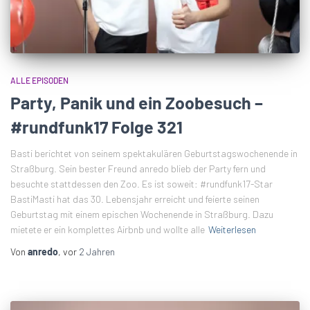
ALLE EPISODEN
Party, Panik und ein Zoobesuch –
#rundfunk17 Folge 321
Basti berichtet von seinem spektakulären Geburtstagswochenende in
Straßburg. Sein bester Freund anredo blieb der Party fern und
besuchte stattdessen den Zoo. Es ist soweit: #rundfunk17-Star
BastiMasti hat das 30. Lebensjahr erreicht und feierte seinen
Geburtstag mit einem epischen Wochenende in Straßburg. Dazu
mietete er ein komplettes Airbnb und wollte alle
Weiterlesen
Von
anredo
, vor
2 Jahren