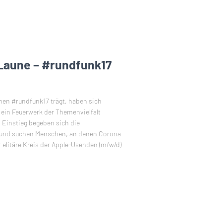
Laune – #rundfunk17
en #rundfunk17 trägt, haben sich
in Feuerwerk der Themenvielfalt
 Einstieg begeben sich die
 und suchen Menschen, an denen Corona
elitäre Kreis der Apple-Usenden (m/w/d)