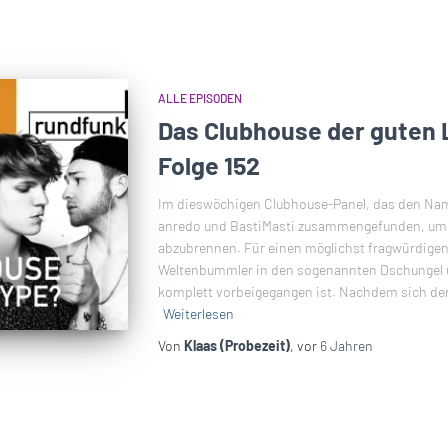
ALLE EPISODEN
Das Clubhouse der guten 
Folge 152
Im dieswöchigen Clubhouse-Panel, das den Nam
anredo und BastiMasti zusammengefunden, um e
abzubrennen. Für einen möglichst fragwürdigen
Weltenbummler in den sogenannten Dschungel
komplett vorbeigegangen ist. Nachdem sich der 
Weiterlesen
Von
Klaas (Probezeit)
, vor
6 Jahren