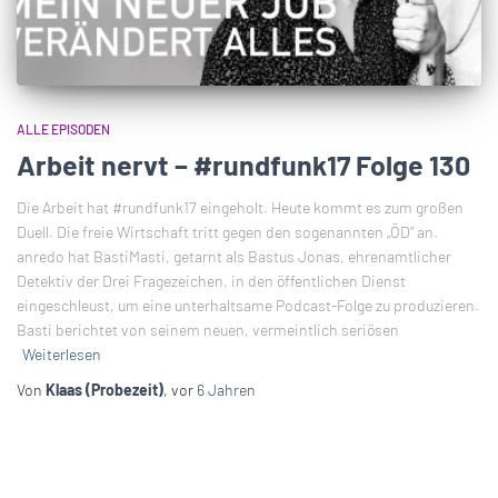
ALLE EPISODEN
Arbeit nervt – #rundfunk17 Folge 130
Die Arbeit hat #rundfunk17 eingeholt. Heute kommt es zum großen
Duell. Die freie Wirtschaft tritt gegen den sogenannten „ÖD“ an.
anredo hat BastiMasti, getarnt als Bastus Jonas, ehrenamtlicher
Detektiv der Drei Fragezeichen, in den öffentlichen Dienst
eingeschleust, um eine unterhaltsame Podcast-Folge zu produzieren.
Basti berichtet von seinem neuen, vermeintlich seriösen
Weiterlesen
Von
Klaas (Probezeit)
, vor
6 Jahren