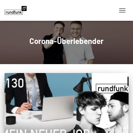
NAVIG
Corona-Überlebender