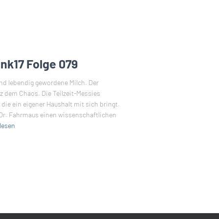
nk17 Folge 079
nd lebendig gewordene Milch. Der
z dem Chaos. Die Teilzeit-Messies
ie ein eigener Haushalt mit sich bringt.
 Dr. Fahrmaus einen wissenschaftlichen
lesen