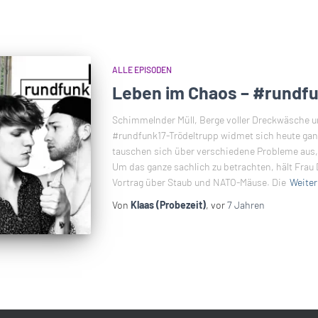
ALLE EPISODEN
Leben im Chaos – #rundfu
Schimmelnder Müll, Berge voller Dreckwäsche u
#rundfunk17-Trödeltrupp widmet sich heute gan
tauschen sich über verschiedene Probleme aus, d
Um das ganze sachlich zu betrachten, hält Frau
Vortrag über Staub und NATO-Mäuse. Die
Weiter
Von
Klaas (Probezeit)
, vor
7 Jahren