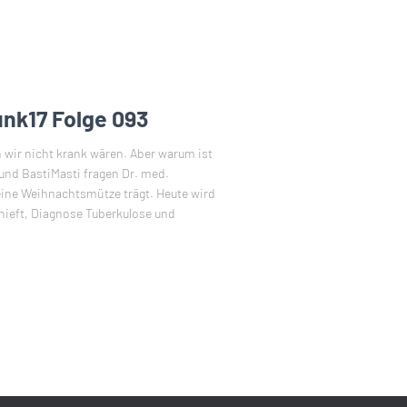
unk17 Folge 093
 wir nicht krank wären. Aber warum ist
und BastiMasti fragen Dr. med.
leine Weihnachtsmütze trägt. Heute wird
nieft, Diagnose Tuberkulose und