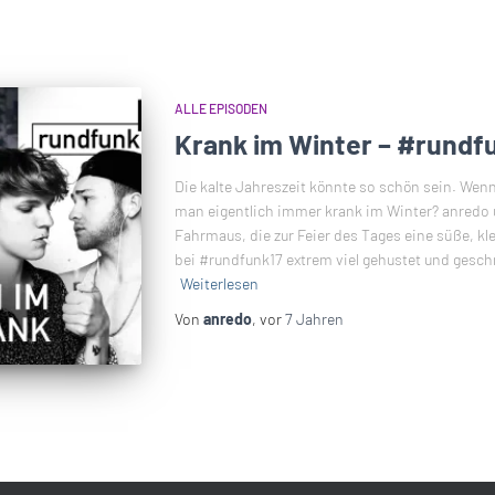
ALLE EPISODEN
Krank im Winter – #rundf
Die kalte Jahreszeit könnte so schön sein. Wenn
man eigentlich immer krank im Winter? anredo 
Fahrmaus, die zur Feier des Tages eine süße, k
bei #rundfunk17 extrem viel gehustet und gesch
Weiterlesen
Von
anredo
, vor
7 Jahren