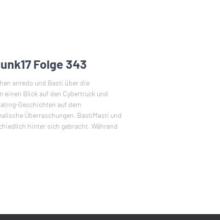
funk17 Folge 343
hen anredo und Basti über die
n einen Blick auf den Cybertruck und
ating-Geschichten auf dem
ikalische Überraschungen. BastiMasti und
hiedlich hinter sich gebracht. Während