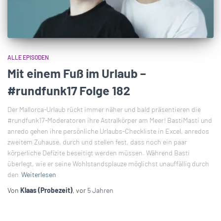
ALLE EPISODEN
Mit einem Fuß im Urlaub –
#rundfunk17 Folge 182
Der Mallorca-Urlaub rückt immer näher und bald präsentieren die
#rundfunk17-Moderatoren ihre Astralkörper am Meer! BastiMasti und
anredo gehen ihre persönliche Urlaubs-Checkliste in Excel, anredos
zweitem Zuhause, durch und stellen fest, dass noch ein paar
körperliche Defizite beseitigt werden müssen. Während Basti
überlegt, wie er seine Wohlstandsplauze möglichst unauffällig durch
den
Weiterlesen
Von
Klaas (Probezeit)
, vor
5 Jahren