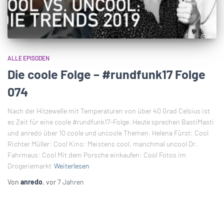
ALLE EPISODEN
Die coole Folge – #rundfunk17 Folge
074
Nach der Hitzewelle mit Temperaturen von über 40 Grad Celsius ist
es Zeit für eine coole #rundfunk17-Folge. Heute sprechen BastiMasti
und anredo über 10 coole und uncoole Themen. Helena Fürst: Cool
Richter Müller: Cool Kino: Meistens cool, manchmal uncool Dr.
Fahrmaus: Cool Mit dem Porsche einkaufen: Cool Fotos im
Drogeriemarkt
Weiterlesen
Von
anredo
, vor
7 Jahren