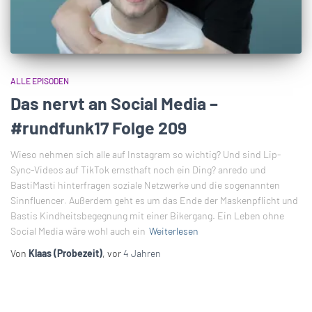
ALLE EPISODEN
Das nervt an Social Media –
#rundfunk17 Folge 209
Wieso nehmen sich alle auf Instagram so wichtig? Und sind Lip-
Sync-Videos auf TikTok ernsthaft noch ein Ding? anredo und
BastiMasti hinterfragen soziale Netzwerke und die sogenannten
Sinnfluencer. Außerdem geht es um das Ende der Maskenpflicht und
Bastis Kindheitsbegegnung mit einer Bikergang. Ein Leben ohne
Social Media wäre wohl auch ein
Weiterlesen
Von
Klaas (Probezeit)
, vor
4 Jahren