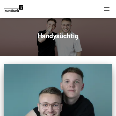
NAVIG
Handysüchtig