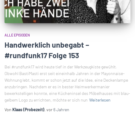
ALLE EPISODEN
Handwerklich unbegabt –
#rundfunk17 Folge 153
Bei #rundfunk17 wird heute tief in der Werkzeugkiste gewühlt.
Obwohl BastiMasti erst seit eineinhalb Jahren in der Mayonnaise-
Wohnung lebt, kommt er schon jetzt auf die Idee, eine Deckenlampe
anzubringen. Nachdem er es in bester Heimwerkermanier
bewerkstelligen konnte, eine Kücheninsel des Möbelhauses mit blau-
gelbem Logo zu errichten, möchte er sich nun
Weiterlesen
Von
Klaas (Probezeit)
, vor
6 Jahren