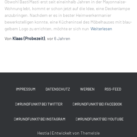
Obwohl BastiMasti erst seit eineinhalb Jahren in der Mayonnaise-
Wohnung lebt, kommt er schon jetzt auf die Idee, eine Deckenlampe
anzubringen. Nachdem er es in bester Heimwerkermanier
bewerkstelligen konnte, eine Kücheninsel des Möbelhauses mit blau-
gelbem Logo zu errichten, möchte er sich nun
Weiterlesen
Von
Klaas (Probezeit)
, vor
6 Jahren
IMPRESSUM
DATENSCHUTZ
WERBEN
RSS-FEED
#RUNDFUNK17 BEI TWITTER
#RUNDFUNK17 BEI FACEBOOK
#RUNDFUNK17 BEI INSTAGRAM
#RUNDFUNK17 BEI YOUTUBE
Hestia | Entwickelt von
ThemeIsle