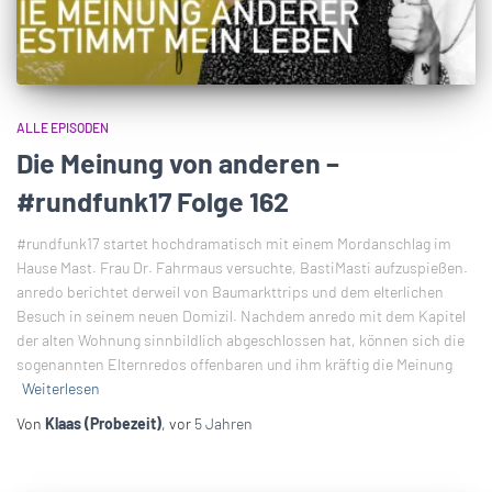
ALLE EPISODEN
Die Meinung von anderen –
#rundfunk17 Folge 162
#rundfunk17 startet hochdramatisch mit einem Mordanschlag im
Hause Mast. Frau Dr. Fahrmaus versuchte, BastiMasti aufzuspießen.
anredo berichtet derweil von Baumarkttrips und dem elterlichen
Besuch in seinem neuen Domizil. Nachdem anredo mit dem Kapitel
der alten Wohnung sinnbildlich abgeschlossen hat, können sich die
sogenannten Elternredos offenbaren und ihm kräftig die Meinung
Weiterlesen
Von
Klaas (Probezeit)
, vor
5 Jahren