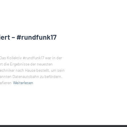
ert – #rundfunk17
Das Kollektiv #rundfunk17 war in der
rt die Ergebnisse der neuesten
echniker nach Hause bestellt, um sein
nannten Datenautobahn zu befördern.
afieren
Weiterlesen