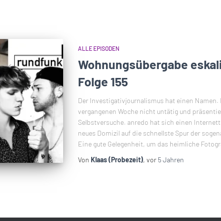
ALLE EPISODEN
Wohnungsübergabe eskali
Folge 155
Der Investigativjournalismus hat einen Namen. 
vergangenen Woche nicht untätig und präsentie
Selbstversuche. anredo hat sich einen Internett
neues Domizil auf die schnellste Spur der soge
Eine gute Gelegenheit, um das heimliche Fotogr
Von
Klaas (Probezeit)
, vor
5 Jahren